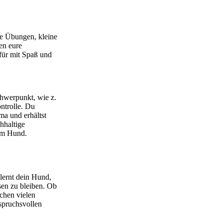
he Übungen, kleine
en eure
für mit Spaß und
chwerpunkt, wie z.
ntrolle. Du
ma und erhältst
hhaltige
em Hund.
 lernt dein Hund,
sen zu bleiben. Ob
chen vielen
spruchsvollen