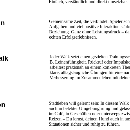
Einfach, verständlich und direkt umsetzbar.
un
Gemeinsame Zeit, die verbindet: Spielerisc
Aufgaben und viel positive Interaktion stärk
Beziehung. Ganz ohne Leistungsdruck – da
echten Erfolgserlebnissen.
lk
Jeder Walk setzt einen gezielten Trainingss
B. Leinenführigkeit, Rückruf oder Impulsko
arbeitest praxisnah an einem konkreten The
klare, alltagstaugliche Übungen für eine nac
Verbesserung im Zusammenleben mit dein
on
Stadtleben will gelernt sein: In diesem Walk
auch in belebter Umgebung ruhig und gelas
im Café, in Geschäften oder unterwegs zwis
Reizen – Du lernst, deinen Hund auch in an
Situationen sicher und ruhig zu führen.