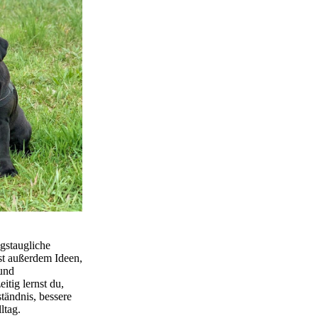
agstaugliche
t außerdem Ideen,
und
itig lernst du,
tändnis, bessere
ltag.