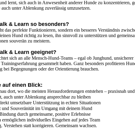
d lernt, sich auch in Anwesenheit anderer Hunde zu konzentrieren, ge
 auch unter Ablenkung zuverlässig umzusetzen.
lk & Learn so besonders?
ht das perfekte Funktionieren, sondern ein besseres Verständnis zwisc
deinen Hund richtig zu lesen, ihn sinnvoll zu unterstützen und gemeins
ionen souverän zu meistern.
alk & Learn geeignet?
chtet sich an alle Mensch-Hund-Teams – egal ob Junghund, unsicherer
s Trainingserfahrung gesammelt haben. Ganz besonders profitieren Hund
g bei Begegnungen oder der Orientierung brauchen.
e auf einen Blick:
enau dort, wo die meisten Herausforderungen entstehen – praxisnah und
, auch unter Ablenkung ansprechbar zu bleiben
ekt umsetzbare Unterstützung in echten Situationen
t und Souveränität im Umgang mit deinem Hund
Bindung durch gemeinsame, positive Erlebnisse
ermöglichen individuelles Eingehen auf jedes Team
. Verstehen statt korrigieren. Gemeinsam wachsen.