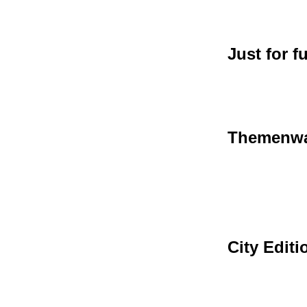
Just for f
Themenwa
City Editi